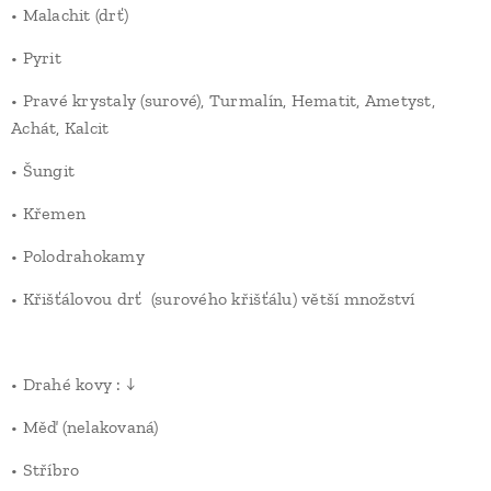
• Malachit (drť)
• Pyrit
• Pravé krystaly (surové), Turmalín, Hematit, Ametyst,
Achát, Kalcit
• Šungit
• Křemen
• Polodrahokamy
• Křišťálovou drť (surového křišťálu) větší množství
• Drahé kovy : ↓
• Měď (nelakovaná)
• Stříbro