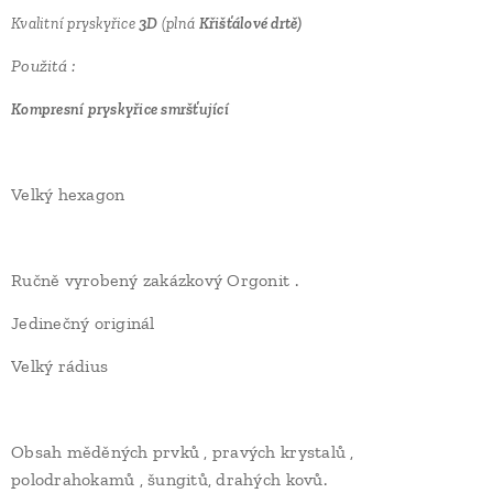
Kvalitní pryskyřice
3D
(plná
Křišťálové drtě)
Použitá :
Kompresní pryskyřice smršťující
Velký hexagon
Orgonit Bucth
Ručně vyrobený zakázkový Orgonit .
Jedinečný originál
Velký rádius
Obsah měděných prvků , pravých krystalů ,
polodrahokamů , šungitů, drahých kovů.