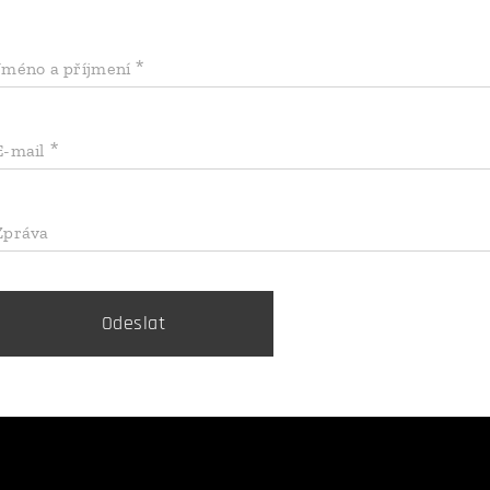
Jméno a příjmení
E-mail
Zpráva
Odeslat