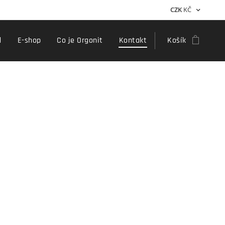
CZK
KČ
d
E-shop
Co je Orgonit
Kontakt
Košík