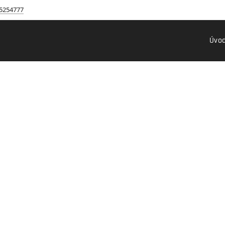
5254777
Úvo