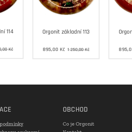
ní 114
Orgonit základní 113
Orgon
895,00
Kč
895,
0,00
Kč
1 250,00
Kč
ACE
OBCHOD
 podmínky
Co je Orgonit