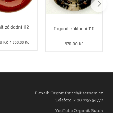
it základní 112
Orgonit základní 110
00
Kč
1 350,00
Kč
970,00
Kč
E-mail: Orgonitbutch@seznam.cz
Telefon: +420 775254777
YouTube Orgonit Butch