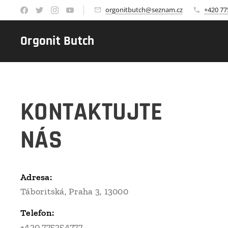
orgonitbutch@seznam.cz
+420 77
Orgonit Butch
KONTAKTUJTE
NÁS
Adresa:
Táboritská, Praha 3, 13000
Telefon:
+420 775254777