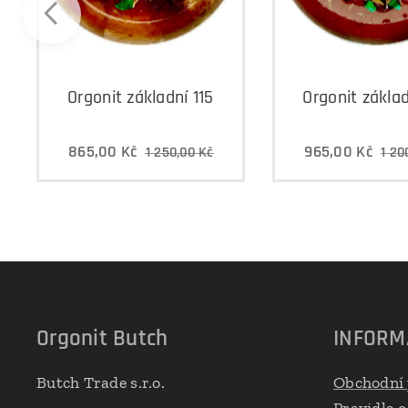
Orgonit základní 115
Orgonit základ
865,00
Kč
965,00
Kč
1 250,00
Kč
1 20
Orgonit Butch
INFORM
Butch Trade s.r.o.
Obchodní