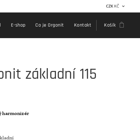
CZK
KČ
d
E-shop
Co je Orgonit
Kontakt
Košík
nit základní 115
ý harmonizér
ákladní