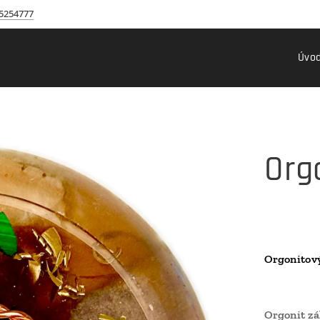
5254777
Úvo
Orgo
Orgonitov
Orgonit z