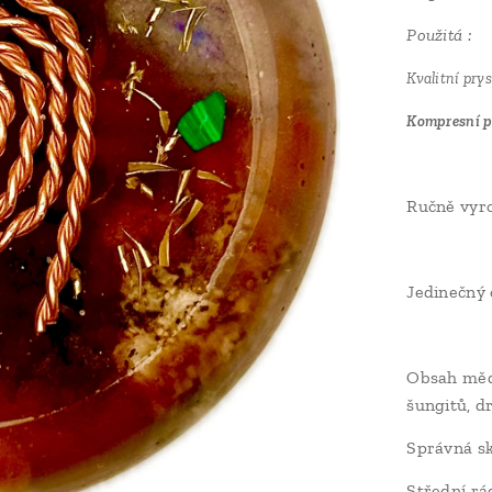
Použitá :
Kvalitní pry
Kompresní pr
Ručně vyro
Jedinečný 
Obsah mědě
šungitů, d
Správná sk
Střední rá