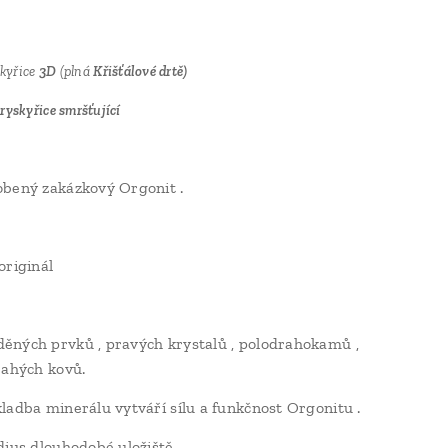
skyřice
3D
(plná
Křišťálové drtě)
yskyřice smršťující
bený zakázkový Orgonit .
originál
ných prvků , pravých krystalů , polodrahokamů ,
rahých kovů.
ladba minerálu vytváří sílu a funkčnost Orgonitu .
dius dlouhodobé uložiště .