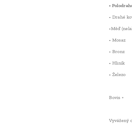
• Polodra
• Drahé ko
•Měď (nela
• Mosaz
• Bronz
• Hliník
• Železo
Bovis +
Vyvážený o