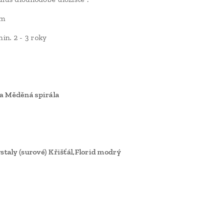
 m
min. 2 - 3 roky
a Měděná spirála
staly (surové) Křišťál,Florid modrý