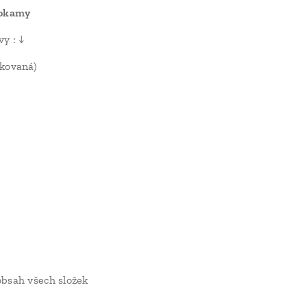
hokamy
vy : ↓
kovaná)
bsah všech složek