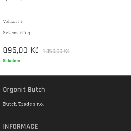
Velikost ↓
8x2 cm 120 g
895,00
Kč
1 350,00
Kč
Skladem
Orgonit Butch
Butch Trade s.r.o.
INFORMACE