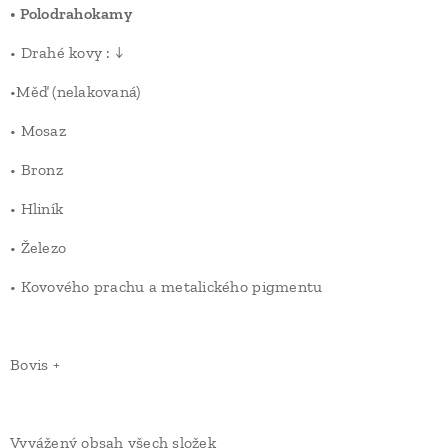
• Polodrahokamy
• Drahé kovy : ↓
•Měď (nelakovaná)
• Mosaz
• Bronz
• Hliník
• Železo
• Kovového prachu a metalického pigmentu
Bovis +
Vyvážený obsah všech složek