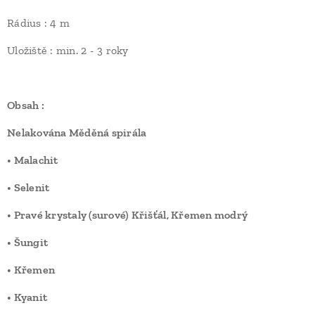
Rádius : 4 m
Uložiště : min. 2 - 3 roky
Obsah :
Nelakována Měděná spirála
• Malachit
• Selenit
• Pravé krystaly (surové) Křišťál, Křemen modrý
• Šungit
• Křemen
• Kyanit