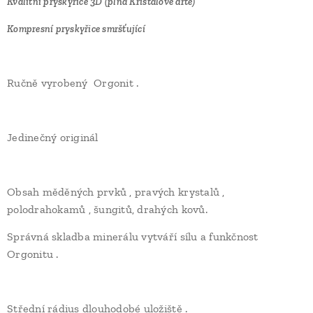
Kvalitní pryskyřice 3D (plná Křišťálové drtě)
Kompresní pryskyřice smršťující
Ručně vyrobený Orgonit .
Jedinečný originál
Obsah měděných prvků , pravých krystalů ,
polodrahokamů , šungitů, drahých kovů.
Správná skladba minerálu vytváří sílu a funkčnost
Orgonitu .
Střední rádius dlouhodobé uložiště .