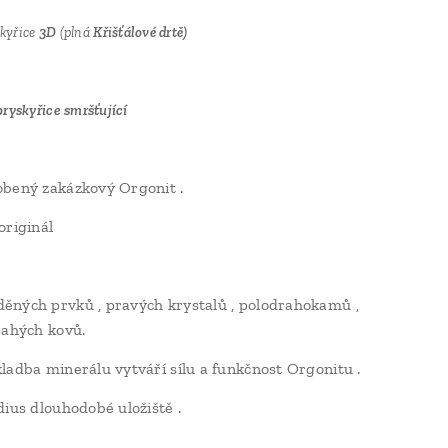
skyřice
3D
(plná
Křišťálové drtě)
ryskyřice smršťující
bený zakázkový Orgonit .
originál
ných prvků , pravých krystalů , polodrahokamů ,
rahých kovů.
ladba minerálu vytváří sílu a funkčnost Orgonitu .
dius dlouhodobé uložiště .