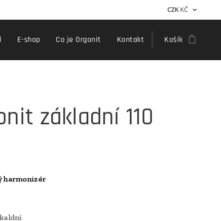
CZK
KČ
d
E-shop
Co je Orgonit
Kontakt
Košík
onit základní 110
ý harmonizér
kaldní