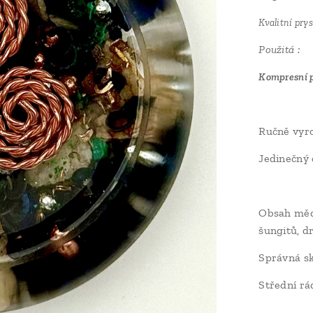
Kvalitní pry
Použitá :
Kompresní p
Ručně vyro
Jedinečný 
Obsah mědě
šungitů, d
Správná sk
Střední rá