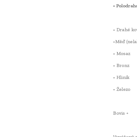
• Polodra
• Drahé ko
•Měď (nela
• Mosaz
• Bronz
• Hliník
• Železo
Bovis +
Vyvážený o