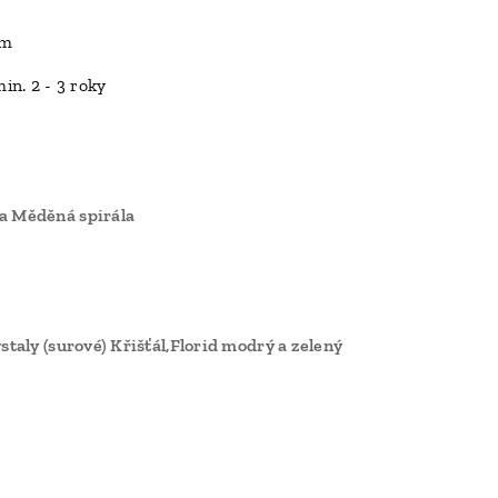
 m
min. 2 - 3 roky
a Měděná spirála
ystaly (surové) Křišťál,Florid modrý a zelený