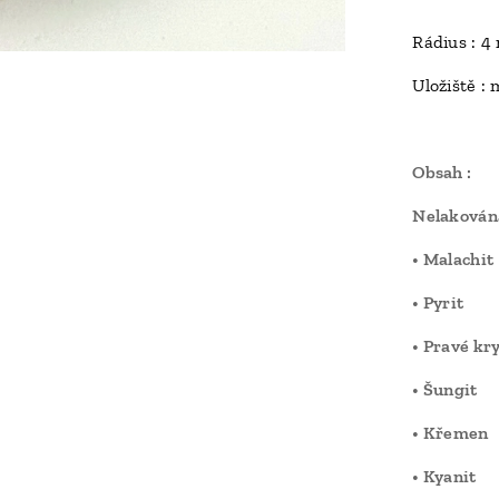
Rádius : 4
Uložiště : 
Obsah :
Nelakován
• Malachit
• Pyrit
• Pravé kr
• Šungit
• Křemen
• Kyanit