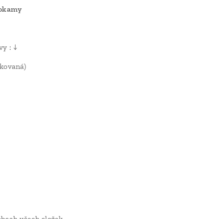
hokamy
vy : ↓
kovaná)
bsah všech složek