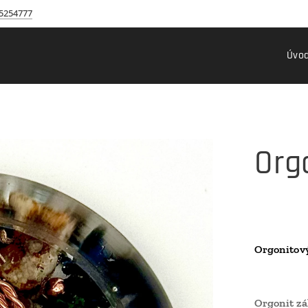
5254777
Úvo
Org
Orgonitov
Orgonit zá