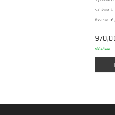
Velikost ↓
8x2 cm 16
970,0
Skladem