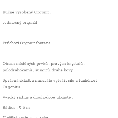
Ručně vyrobený Orgonit .
Jedinečný originál
Průchozí Orgonit fontána
Obsah měděných prvků , pravých krystalů ,
polodrahokamů , šungitů, drahé kovy.
Správná skladba minerálu vytváří sílu a funkčnost
Orgonitu .
Vysoký rádius a dlouhodobé uložiště .
Rádius : 5-6 m
Uložiště : min. 2 - 3 roky