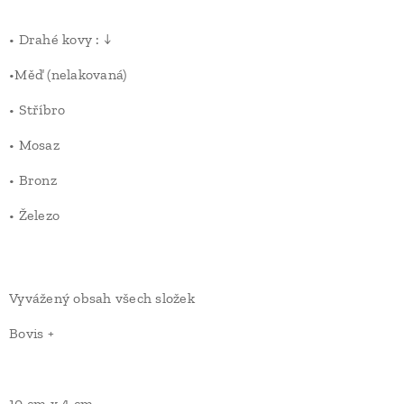
• Drahé kovy : ↓
•Měď (nelakovaná)
• Stříbro
• Mosaz
• Bronz
• Železo
Vyvážený obsah všech složek
Bovis +
10 cm x 4 cm