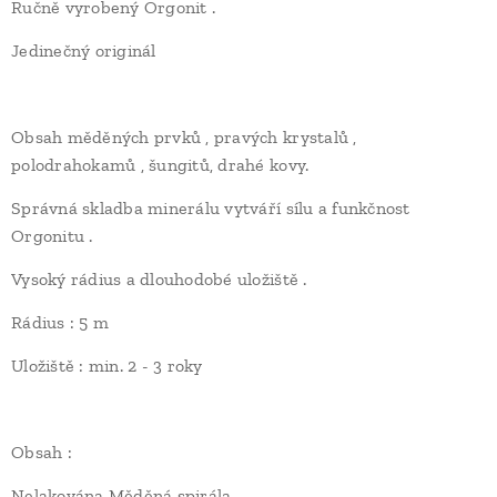
Ručně vyrobený Orgonit .
Jedinečný originál
Obsah měděných prvků , pravých krystalů ,
polodrahokamů , šungitů, drahé kovy.
Správná skladba minerálu vytváří sílu a funkčnost
Orgonitu .
Vysoký rádius a dlouhodobé uložiště .
Rádius : 5 m
Uložiště : min. 2 - 3 roky
Obsah :
Nelakována Měděná spirála