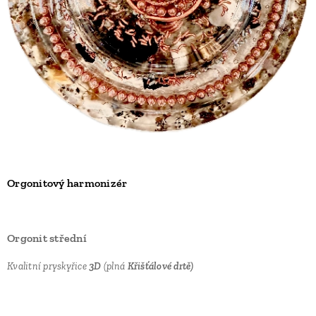
Orgonitový harmonizér
Orgonit střední
Kvalitní pryskyřice
3D
(plná
Křišťálové drtě)