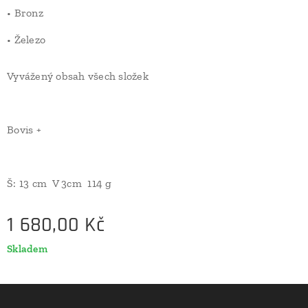
• Bronz
• Železo
Vyvážený obsah všech složek
Bovis +
Š: 13 cm V 3cm 114 g
1 680,00
Kč
Skladem