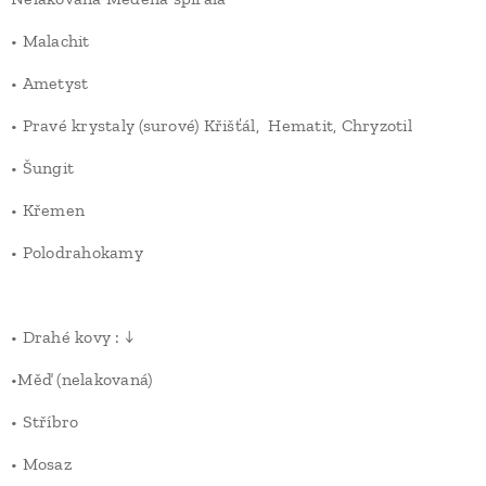
• Malachit
• Ametyst
• Pravé krystaly (surové) Křišťál, Hematit, Chryzotil
• Šungit
• Křemen
• Polodrahokamy
• Drahé kovy : ↓
•Měď (nelakovaná)
• Stříbro
• Mosaz