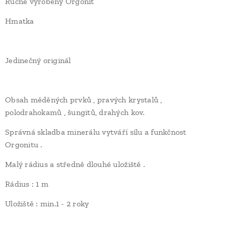
Ručně vyrobený Orgonit
Hmatka
Jedinečný originál
Obsah měděných prvků , pravých krystalů ,
polodrahokamů , šungitů, drahých kov.
Správná skladba minerálu vytváří sílu a funkčnost
Orgonitu .
Malý rádius a středně dlouhé uložiště .
Rádius : 1 m
Uložiště : min.1 - 2 roky