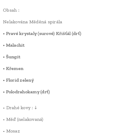
Obsah :
Nelakována Měděná spirála
• Pravé krystaly (surové) Křišťál (drť)
• Malachit
• Šungit
• Křemen
• Florid zelený
• Polodrahokamy (drť)
• Drahé kovy : ↓
• Měď (nelakovaná)
• Mosaz