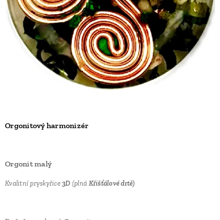
Orgonitový harmonizér
Orgonit malý
Kvalitní pryskyřice
3D
(plná
Křišťálové drtě)