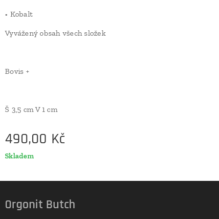
• Kobalt
Vyvážený obsah všech složek
Bovis +
Š 3,5 cm V 1 cm
490,00
Kč
Skladem
Orgonit Butch